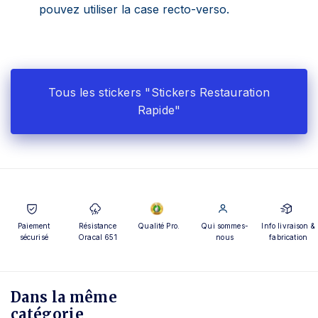
pouvez utiliser la case recto-verso.
Tous les stickers "Stickers Restauration
Rapide"
Paiement
Résistance
Qualité Pro.
Qui sommes-
Info livraison &
sécurisé
Oracal 651
nous
fabrication
Dans la même
catégorie