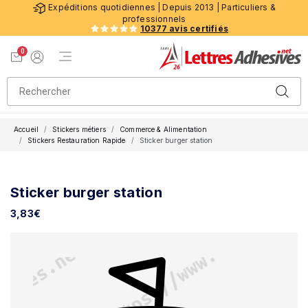
Expéditions quotidiennes | Depuis 2013 | Particuliers &
professionnels
10377 avis certifiés
0
Menu de navigation
Voir mon panier
Mon compte
Accueil
Stickers métiers
Commerce & Alimentation
Stickers Restauration Rapide
Sticker burger station
Sticker burger station
3,83
€