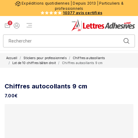
Expéditions quotidiennes | Depuis 2013 | Particuliers &
professionnels
10377 avis certifiés
0
Menu de navigation
Voir mon panier
Mon compte
Accueil
Stickers pour professionnels
Chiffres autocollants
Lot de 10 chiffres bâton droit
Chiffres autocollants 9 cm
Chiffres autocollants 9 cm
7.00
€