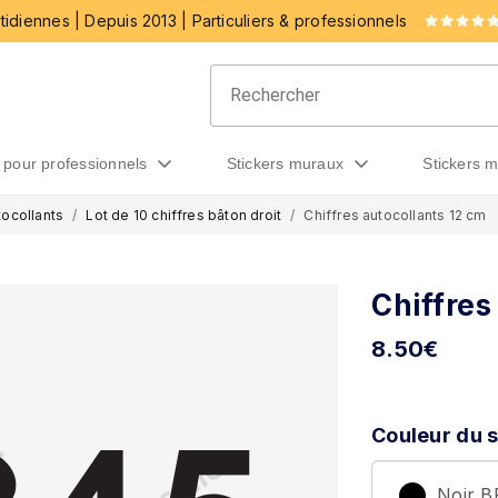
idiennes | Depuis 2013 | Particuliers & professionnels
rs pour professionnels
stickers muraux
stickers 
tocollants
Lot de 10 chiffres bâton droit
Chiffres autocollants 12 cm
Chiffres
8.50
€
Couleur du s
Noir 