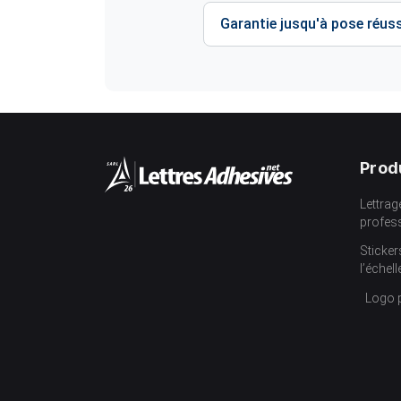
Garantie jusqu'à pose réuss
Prod
Lettrag
profes
Sticker
l’échell
Logo 