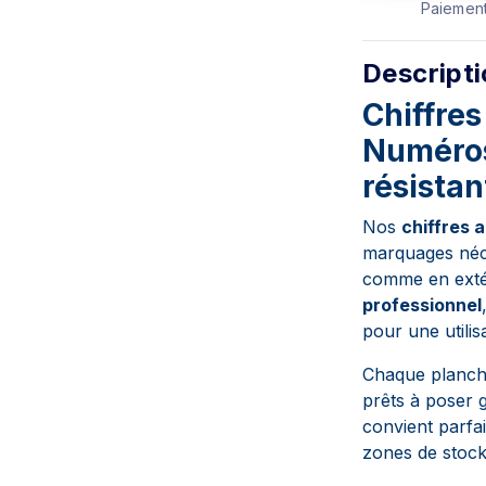
Paiement
Descript
Chiffres
Numéros 
résistan
Nos
chiffres 
marquages néces
comme en exté
professionnel
pour une utilis
Chaque planc
prêts à poser 
convient parfa
zones de stock