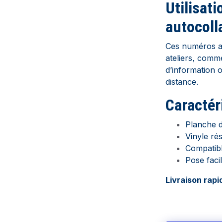
Utilisati
autocoll
Ces numéros ad
ateliers, comm
d’information 
distance.
Caractér
Planche d
Vinyle rés
Compatibl
Pose facil
Livraison rapi