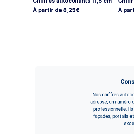
nts 19,5 cm
Chiffres autocollants 11,5 cm
Chiff
À partir de 8,25€
À par
Cons
Nos chiffres autoco
adresse, un numéro d
professionnelle. Ils
façades, portails et
exce