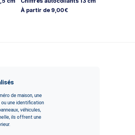
2,5 cm
Chiffres autocollants 13 cm
Chiffres a
À partir de 9,00€
À partir d
lisés
uméro de maison, une
ou une identification
 panneaux, véhicules,
elle, ils offrent une
ieur.