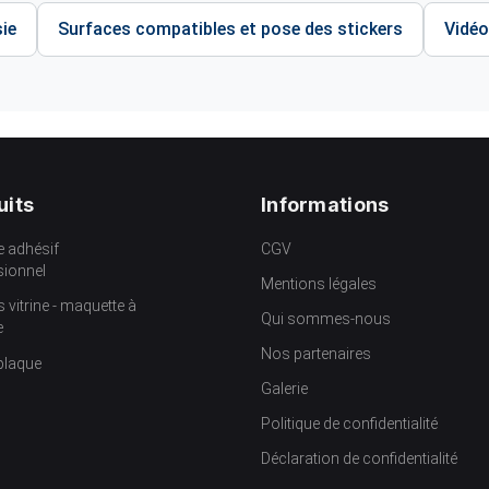
ie
Surfaces compatibles et pose des stickers
Vidéo
uits
Informations
e adhésif
CGV
sionnel
Mentions légales
s vitrine - maquette à
Qui sommes-nous
e
Nos partenaires
plaque
Galerie
Politique de confidentialité
Déclaration de confidentialité