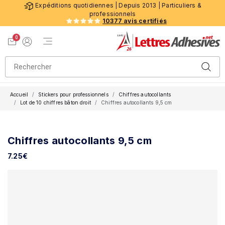
Expéditions quotidiennes | Depuis 2013 | Particuliers &
professionnels
10377 avis certifiés
0
Menu de navigation
Voir mon panier
Mon compte
Accueil
Stickers pour professionnels
Chiffres autocollants
Lot de 10 chiffres bâton droit
Chiffres autocollants 9,5 cm
Chiffres autocollants 9,5 cm
7.25
€