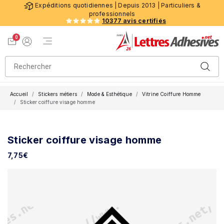
Expéditions quotidiennes | Depuis 2013 | Particuliers &
professionnels
10377 avis certifiés
0
Menu de navigation
Voir mon panier
Mon compte
Accueil
Stickers métiers
Mode & Esthétique
Vitrine Coiffure Homme
Sticker coiffure visage homme
Sticker coiffure visage homme
7,75
€