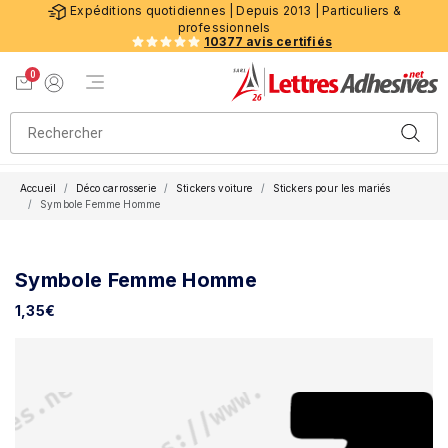
Expéditions quotidiennes | Depuis 2013 | Particuliers &
professionnels
10377 avis certifiés
0
Menu de navigation
Voir mon panier
Mon compte
Accueil
Déco carrosserie
Stickers voiture
Stickers pour les mariés
Symbole Femme Homme
Symbole Femme Homme
1,35
€