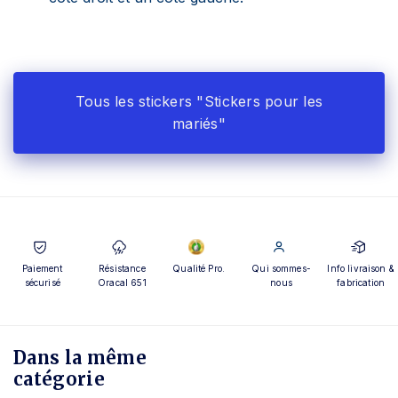
Tous les stickers "Stickers pour les
mariés"
Paiement
Résistance
Qualité Pro.
Qui sommes-
Info livraison &
sécurisé
Oracal 651
nous
fabrication
Dans la même
catégorie