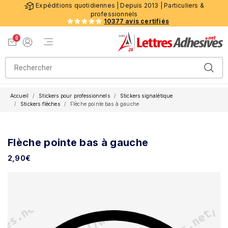
Expéditions quotidiennes | Depuis 2013 | Particuliers &
professionnels
10377 avis certifiés
0
Menu de navigation
Voir mon panier
Mon compte
Accueil
Stickers pour professionnels
Stickers signalétique
Stickers flèches
Flèche pointe bas à gauche
Flèche pointe bas à gauche
2,90
€