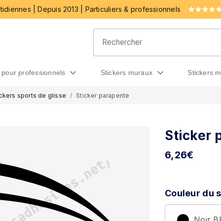
idiennes | Depuis 2013 | Particuliers & professionnels
rs pour professionnels
stickers muraux
stickers 
ickers sports de glisse
Sticker parapente
Sticker 
6,26
€
Couleur du s
Noir 