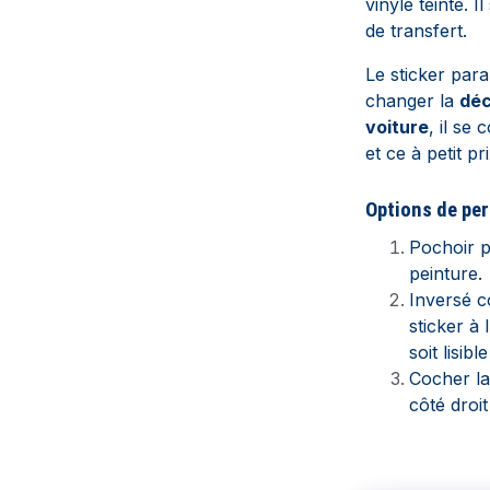
vinyle teinté. 
de transfert.
Le sticker par
changer la
déc
voiture
, il se 
et ce à petit pr
Options de per
Pochoir p
peinture.
Inversé c
sticker à 
soit lisib
Cocher l
côté droi