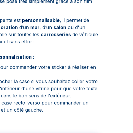
Il se pose très simplement grâce à son film
apente est
personnalisable
, il permet de
oration
d’un
mur
, d’un
salon
ou d'un
colle sur toutes les
carrosseries
de véhicule
ix et sans effort.
sonnalisation :
our commander votre sticker à réaliser en
ocher la case si vous souhaitez coller votre
l'intérieur d'une vitrine pour que votre texte
le dans le bon sens de l'extérieur.
a case recto-verso pour commander un
t et un côté gauche.