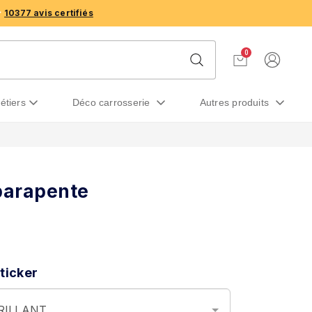
10377 avis certifiés
0
métiers
déco carrosserie
autres produits
parapente
ticker
BRILLANT