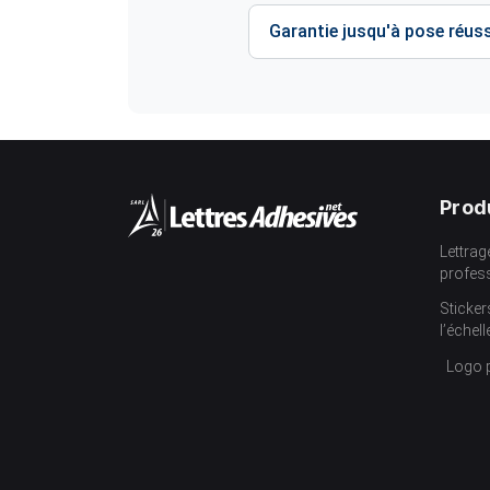
Garantie jusqu'à pose réuss
Prod
Lettrag
profes
Sticker
l’échell
Logo 