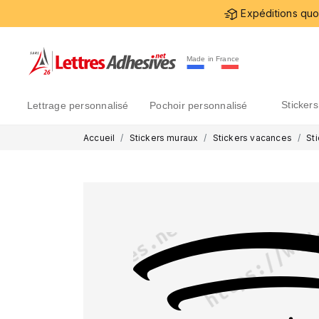
Expéditions quot
Made in France
sticke
lettrage personnalisé
pochoir personnalisé
Accueil
Stickers muraux
Stickers vacances
St