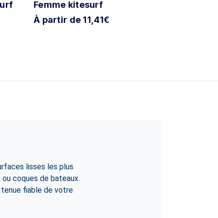
urf
Femme kitesurf
Sticker s
À partir de 11,41€
À partir d
rfaces lisses les plus
es ou coques de bateaux.
e tenue fiable de votre