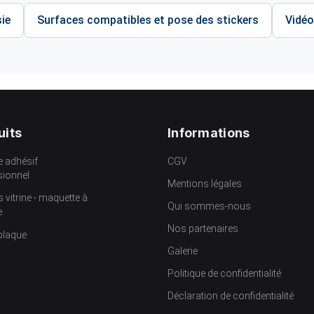
ie
Surfaces compatibles et pose des stickers
Vidéo
uits
Informations
e adhésif
CGV
sionnel
Mentions légales
s vitrine - maquette à
Qui sommes-nous
e
Nos partenaires
plaque
Galerie
Politique de confidentialité
Déclaration de confidentialité