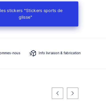
les stickers "Stickers sports de
glisse"
sommes-nous
Info livraison & fabrication