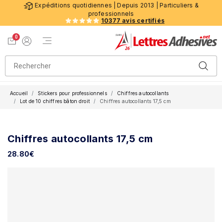
Expéditions quotidiennes | Depuis 2013 | Particuliers &
professionnels
10377 avis certifiés
0
Menu de navigation
Voir mon panier
Mon compte
Accueil
Stickers pour professionnels
Chiffres autocollants
Lot de 10 chiffres bâton droit
Chiffres autocollants 17,5 cm
Chiffres autocollants 17,5 cm
28.80
€