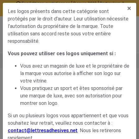
Expéditions quotidiennes | Depuis 2013 | Particuliers &
×
professionnels
Les logos présents dans cette catégorie sont
10377 avis certifiés
protégés par le droit d’auteur. Leur utilisation nécessite
0
l’autorisation du propriétaire de la marque. Toute
Menu de navigation
Voir mon panier
Mon compte
utilisation sans accord reste sous votre entière
responsabilité.
Vous pouvez utiliser ces logos uniquement si :
Accueil
Stickers métiers
Mode & Esthétique
Marques de Luxe
Logo Dolce And Gabbana
Vous avez un magasin de luxe et le propriétaire de
la marque vous autorise à afficher son logo sur
votre vitrine.
Logo Dolce And Gabbana
Vous pratiquez un sport et êtes sponsorisé par
une marque de luxe, avec son autorisation pour
11,18
€
montrer son logo.
Si un ou plusieurs logos vous appartiennent et que vous
souhaitez leur retrait, veuillez nous contacter à :
contact@lettresadhesives.net
. Nous les retirerons
rapidement.