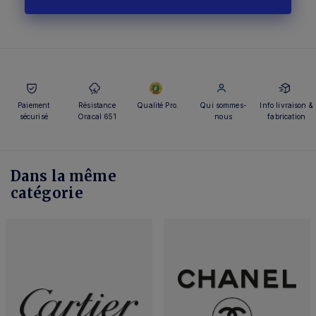
Paiement
Résistance
Qualité Pro.
Qui sommes-
Info livraison &
sécurisé
Oracal 651
nous
fabrication
Dans la même
catégorie