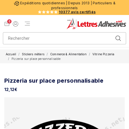
Expéditions quotidiennes | Depuis 2013 | Particuliers &
professionnels
10377 avis certifiés
0
Menu de navigation
Voir mon panier
Mon compte
Accueil
Stickers métiers
Commerce & Alimentation
Vitrine Pizzeria
Pizzeria sur place personnalisable
Pizzeria sur place personnalisable
12,12
€