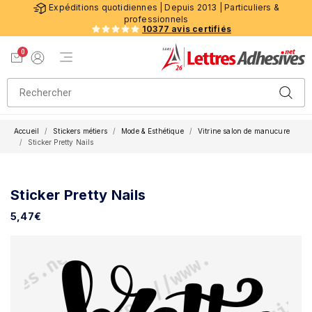
Expéditions quotidiennes | Depuis 2013 | Particuliers &
professionnels
10377 avis certifiés
0
Menu de navigation
Voir mon panier
Mon compte
Accueil
Stickers métiers
Mode & Esthétique
Vitrine salon de manucure
Sticker Pretty Nails
Sticker Pretty Nails
5,47
€