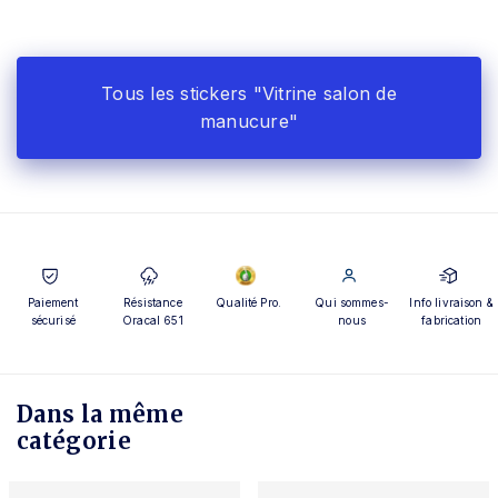
Tous les stickers "Vitrine salon de
manucure"
Paiement
Résistance
Qualité Pro.
Qui sommes-
Info livraison &
sécurisé
Oracal 651
nous
fabrication
Dans la même
catégorie