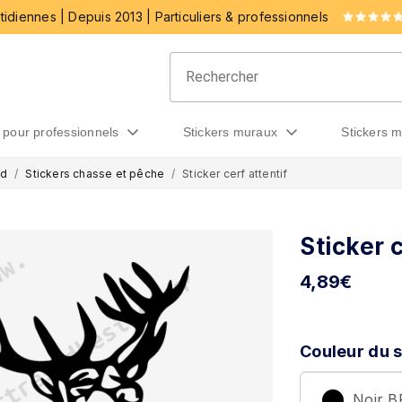
idiennes | Depuis 2013 | Particuliers & professionnels
rs pour professionnels
stickers muraux
stickers 
ad
Stickers chasse et pêche
Sticker cerf attentif
Sticker c
4,89
€
Couleur du s
Noir 