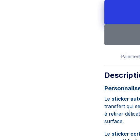
Paiement
Descript
Personnalis
Le
sticker aut
transfert qui s
à retirer délic
surface.
Le
sticker cer