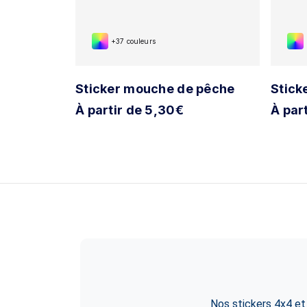
+37 couleurs
at
Sticker mouche de pêche
Stick
À partir de 5,30€
À par
Nos stickers 4x4 et