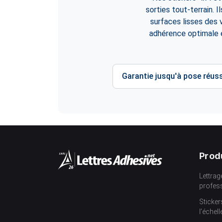
sorties tout-terrain. I
surfaces lisses des v
adhérence optimale e
Garantie jusqu'à pose réuss
Prod
Lettrag
profes
Sticker
l’échell