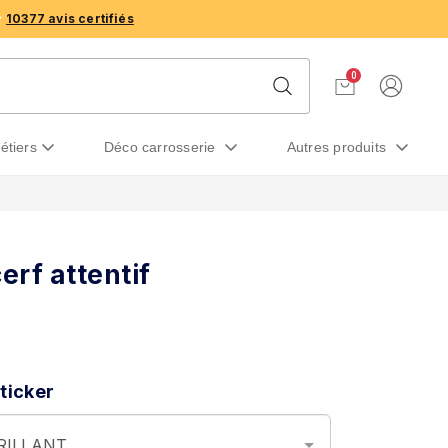
10377 avis certifiés
0
métiers
déco carrosserie
autres produits
erf attentif
ticker
BRILLANT