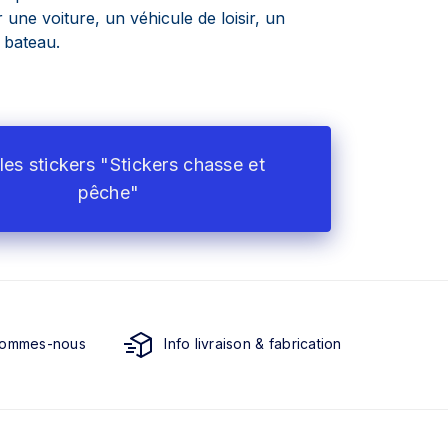
 une voiture, un véhicule de loisir, un
n bateau.
les stickers "Stickers chasse et
pêche"
sommes-nous
Info livraison & fabrication