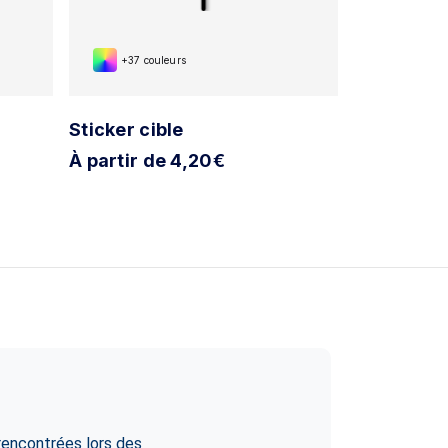
+37 couleurs
+37 cou
Sticker cible
Sticker cr
À partir de 4,20€
À partir d
rencontrées lors des