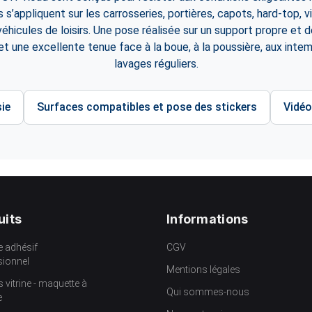
ls s’appliquent sur les carrosseries, portières, capots, hard-top, v
éhicules de loisirs. Une pose réalisée sur un support propre et 
t une excellente tenue face à la boue, à la poussière, aux intem
lavages réguliers.
ie
Surfaces compatibles et pose des stickers
Vidéo
uits
Informations
e adhésif
CGV
sionnel
Mentions légales
s vitrine - maquette à
Qui sommes-nous
e