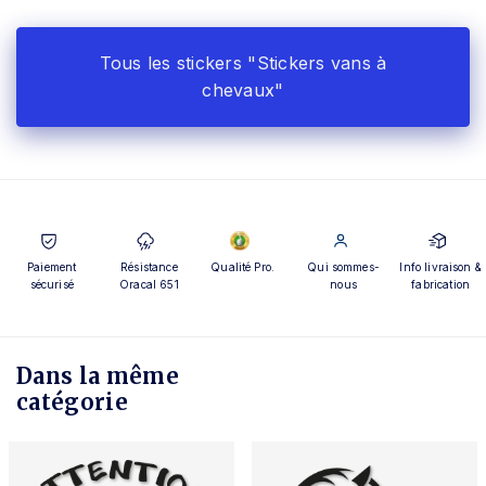
Tous les stickers "Stickers vans à
chevaux"
Paiement
Résistance
Qualité Pro.
Qui sommes-
Info livraison &
sécurisé
Oracal 651
nous
fabrication
Dans la même
catégorie