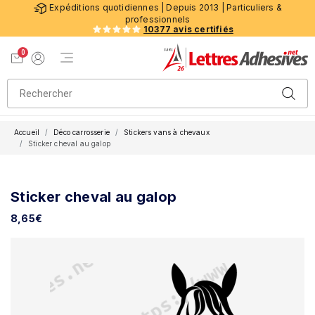
Expéditions quotidiennes | Depuis 2013 | Particuliers &
professionnels
10377 avis certifiés
0
Menu de navigation
Voir mon panier
Mon compte
Accueil
Déco carrosserie
Stickers vans à chevaux
Sticker cheval au galop
Sticker cheval au galop
8,65
€