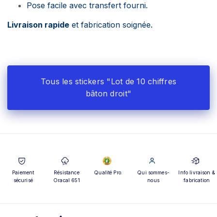
Pose facile avec transfert fourni.
Livraison rapide
et fabrication soignée.
Tous les stickers "Lot de 10 chiffres
bâton droit"
Paiement
Résistance
Qualité Pro.
Qui sommes-
Info livraison &
sécurisé
Oracal 651
nous
fabrication