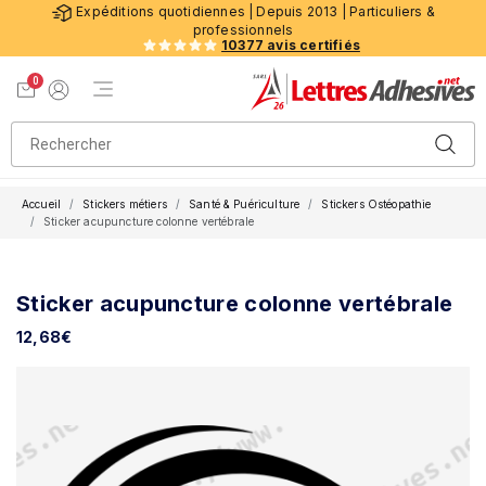
Expéditions quotidiennes | Depuis 2013 | Particuliers &
professionnels
10377 avis certifiés
0
Menu de navigation
Voir mon panier
Mon compte
Accueil
Stickers métiers
Santé & Puériculture
Stickers Ostéopathie
Sticker acupuncture colonne vertébrale
Sticker acupuncture colonne vertébrale
12,68
€