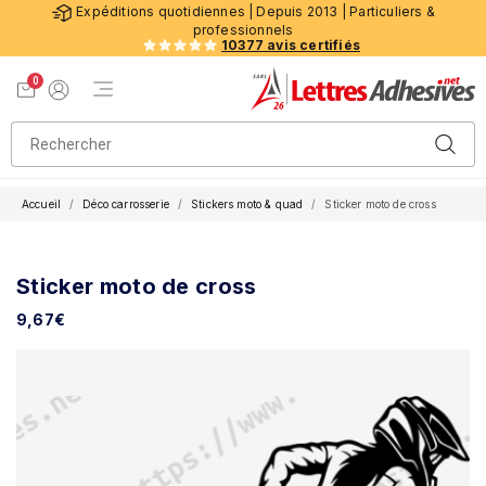
Expéditions quotidiennes | Depuis 2013 | Particuliers &
professionnels
10377 avis certifiés
0
Menu de navigation
Voir mon panier
Mon compte
Accueil
Déco carrosserie
Stickers moto & quad
Sticker moto de cross
Sticker moto de cross
9,67
€