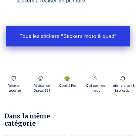
stickers à réaliser en peinture.
Tous les stickers "Stickers moto & quad"
Paiement
Résistance
Qualité Pro.
Qui sommes-
Info livraison &
sécurisé
Oracal 651
nous
fabrication
Dans la même
catégorie