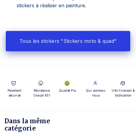
stickers à réaliser en peinture.
Tous les stickers "Stickers moto & quad"
Paiement
Résistance
Qualité Pro.
Qui sommes-
Info livraison &
sécurisé
Oracal 651
nous
fabrication
Dans la même
catégorie