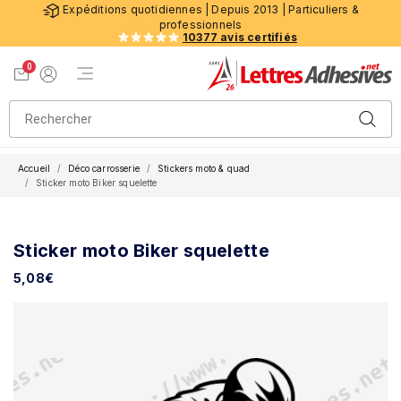
Expéditions quotidiennes | Depuis 2013 | Particuliers &
professionnels
10377 avis certifiés
0
Menu de navigation
Voir mon panier
Mon compte
Accueil
Déco carrosserie
Stickers moto & quad
Sticker moto Biker squelette
Sticker moto Biker squelette
5,08
€