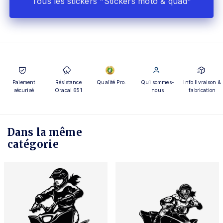
Tous les stickers "Stickers moto & quad"
Paiement
Résistance
Qualité Pro.
Qui sommes-
Info livraison &
sécurisé
Oracal 651
nous
fabrication
Dans la même
catégorie