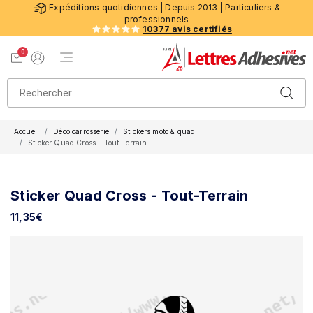
Expéditions quotidiennes | Depuis 2013 | Particuliers &
professionnels
10377 avis certifiés
0
Menu de navigation
Voir mon panier
Mon compte
Accueil
Déco carrosserie
Stickers moto & quad
Sticker Quad Cross - Tout-Terrain
Sticker Quad Cross - Tout-Terrain
11,35
€