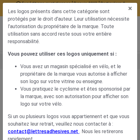
Expéditions quotidiennes | Depuis 2013 | Particuliers &
×
professionnels
Les logos présents dans cette catégorie sont
10377 avis certifiés
protégés par le droit d’auteur. Leur utilisation nécessite
0
l’autorisation du propriétaire de la marque. Toute
Menu de navigation
Voir mon panier
Mon compte
utilisation sans accord reste sous votre entière
responsabilité.
Vous pouvez utiliser ces logos uniquement si :
Accueil
Stickers pour professionnels
Stickers signalétique
Marques de vélo
Sticker vélo Giant
Vous avez un magasin spécialisé en vélo, et le
propriétaire de la marque vous autorise à afficher
son logo sur votre vitrine ou enseigne.
Sticker vélo Giant
Vous pratiquez le cyclisme et êtes sponsorisé par
la marque, avec son autorisation pour afficher son
5,40
€
logo sur votre vélo.
Si un ou plusieurs logos vous appartiennent et que vous
souhaitez leur retrait, veuillez nous contacter à :
contact@lettresadhesives.net
. Nous les retirerons
rapidement.