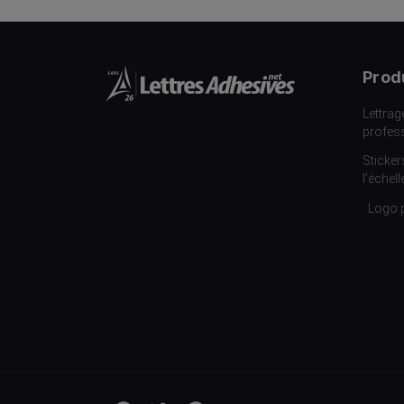
Prod
Lettrag
profes
Sticker
l’échell
Logo 