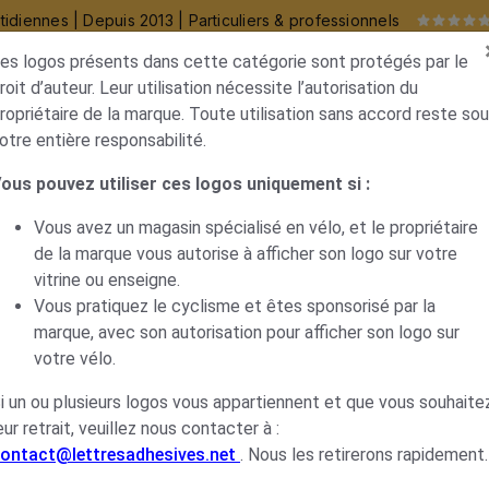
idiennes | Depuis 2013 | Particuliers & professionnels
es logos présents dans cette catégorie sont protégés par le
roit d’auteur. Leur utilisation nécessite l’autorisation du
ropriétaire de la marque. Toute utilisation sans accord reste so
otre entière responsabilité.
rs pour professionnels
stickers muraux
stickers 
ous pouvez utiliser ces logos uniquement si :
gnalétique
Marques de vélo
Sticker Pinarello
Vous avez un magasin spécialisé en vélo, et le propriétaire
de la marque vous autorise à afficher son logo sur votre
vitrine ou enseigne.
Sticker 
Vous pratiquez le cyclisme et êtes sponsorisé par la
marque, avec son autorisation pour afficher son logo sur
9,66
€
votre vélo.
i un ou plusieurs logos vous appartiennent et que vous souhaite
Couleur du s
eur retrait, veuillez nous contacter à :
ontact@lettresadhesives.net
. Nous les retirerons rapidement.
Noir 