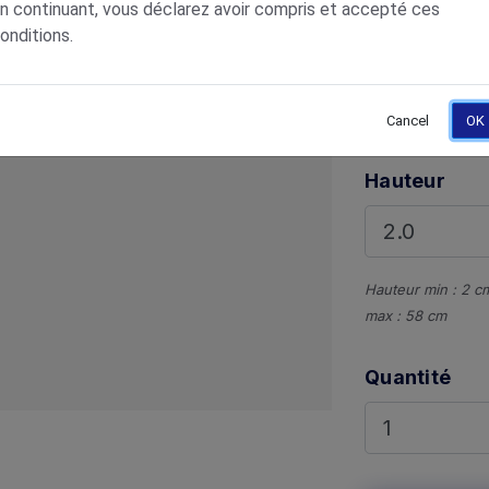
n continuant, vous déclarez avoir compris et accepté ces
onditions.
Options
Inversé
Cancel
OK
Hauteur
Hauteur min : 2 c
max : 58 cm
Quantité