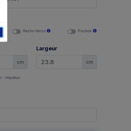
Recto-Verso
Pochoir
Largeur
cm
cm
m - Hauteur