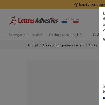
Expéditions quot
L
d
Made in France
p
v
sticke
lettrage personnalisé
pochoir personnalisé
V
Accueil
Stickers pour professionnels
Stickers si
S
l
c