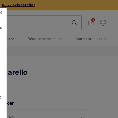
10377 avis certifiés
×
0
us
métiers
déco carrosserie
autres produits
Pinarello
z
ticker
BRILLANT