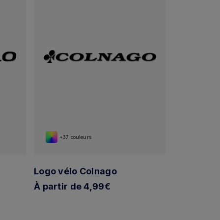
+37 couleurs
+37 cou
Logo vélo Colnago
Logo Sra
À partir de 4,99€
À partir d