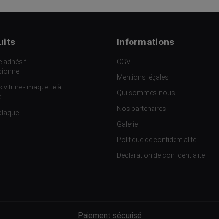
uits
Informations
e adhésif
CGV
sionnel
Mentions légales
s vitrine - maquette à
Qui sommes-nous
e
Nos partenaires
plaque
Galerie
Politique de confidentialité
Déclaration de confidentialité
Paiement sécurisé