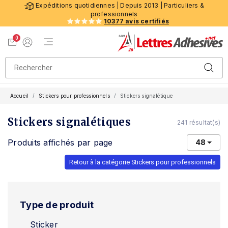
Expéditions quotidiennes | Depuis 2013 | Particuliers &
professionnels
10377 avis certifiés
0
Menu de navigation
Voir mon panier
Mon compte
Accueil
Stickers pour professionnels
Stickers signalétique
Stickers signalétiques
241 résultat(s)
Produits affichés par page
48
Retour à la catégorie Stickers pour professionnels
Type de produit
Sticker