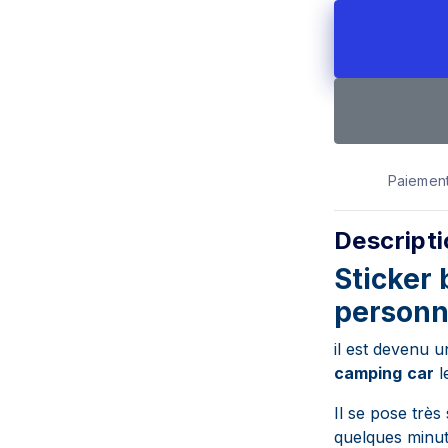
Paiement
Descript
Sticker
personn
il est devenu 
camping
car
l
Il se pose très
quelques minute