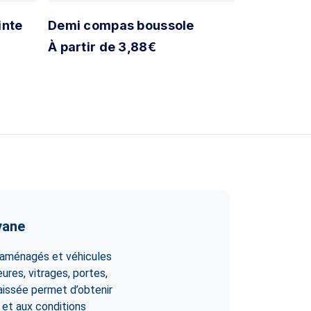
inte
Demi compas boussole
Sticker ro
SCC18
À partir de 3,88€
À partir d
vane
 aménagés et véhicules
ures, vitrages, portes,
aissée permet d’obtenir
 et aux conditions