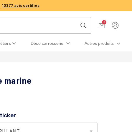
10377 avis certifiés
0
métiers
déco carrosserie
autres produits
e marine
ticker
BRILLANT