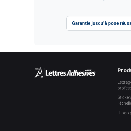
Garantie jusqu'à pose réuss
Prod
Lettrag
profes
Sticker
l’échell
Logo 