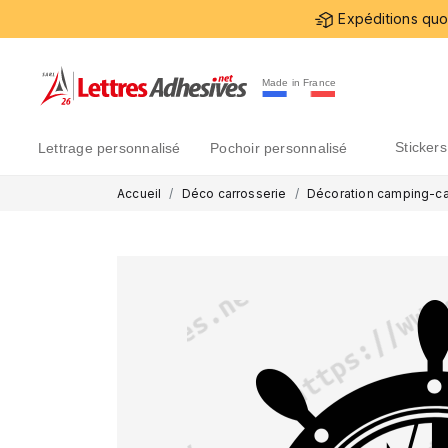
Expéditions quot
Made in France
sticke
lettrage personnalisé
pochoir personnalisé
Accueil
Déco carrosserie
Décoration camping-ca