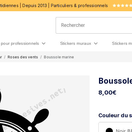
idiennes | Depuis 2013 | Particuliers & professionnels
rs pour professionnels
stickers muraux
stickers 
r
Roses des vents
Boussole marine
Boussol
8,00
€
Couleur du s
Noir 