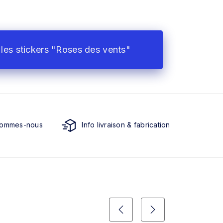
les stickers "Roses des vents"
sommes-nous
Info livraison & fabrication