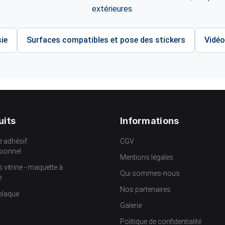
extérieures.
ie
Surfaces compatibles et pose des stickers
Vidéo
uits
Informations
e adhésif
CGV
sionnel
Mentions légales
s vitrine - maquette à
Qui sommes-nous
e
Nos partenaires
plaque
Galerie
Politique de confidentialité