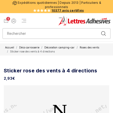
Expéditions quotidiennes | Depuis 2013 | Particuliers &
professionnels
10377 avis certifiés
0
Menu de navigation
Voir mon panier
Mon compte
Accueil
Déco carrosserie
Décoration camping-car
Roses des vents
Sticker rose des vents à 4 directions
Sticker rose des vents à 4 directions
2,93
€