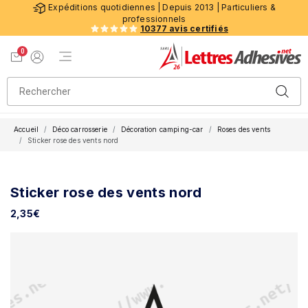
Expéditions quotidiennes | Depuis 2013 | Particuliers &
professionnels
10377 avis certifiés
0
Menu de navigation
Voir mon panier
Mon compte
Accueil
Déco carrosserie
Décoration camping-car
Roses des vents
Sticker rose des vents nord
Sticker rose des vents nord
2,35
€