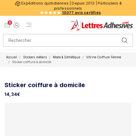
Expéditions quotidiennes | Depuis 2013 | Particuliers &
professionnels
10377 avis certifiés
0
Menu de navigation
Voir mon panier
Mon compte
Accueil
Stickers métiers
Mode & Esthétique
Vitrine Coiffure Femme
Sticker coiffure à domicile
Sticker coiffure à domicile
14,34
€