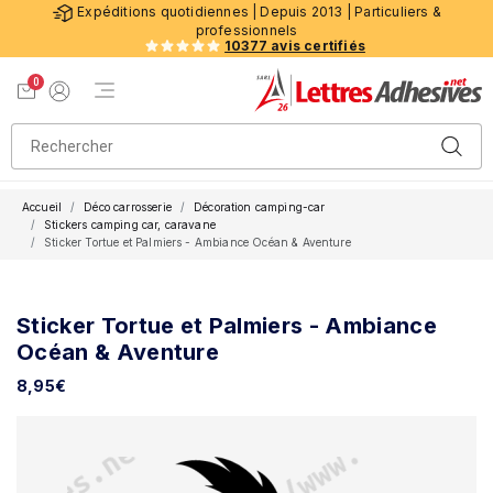
Expéditions quotidiennes | Depuis 2013 | Particuliers &
professionnels
10377 avis certifiés
0
Menu de navigation
Voir mon panier
Mon compte
Accueil
Déco carrosserie
Décoration camping-car
Stickers camping car, caravane
Sticker Tortue et Palmiers - Ambiance Océan & Aventure
Sticker Tortue et Palmiers - Ambiance
Océan & Aventure
8,95
€