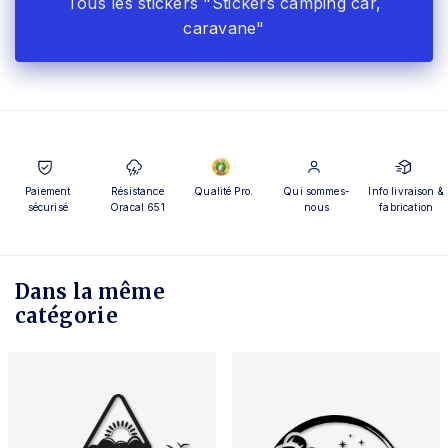
Tous les stickers "Stickers camping car,
caravane"
Paiement
Résistance
Qualité Pro.
Qui sommes-
Info livraison &
sécurisé
Oracal 651
nous
fabrication
Dans la même
catégorie