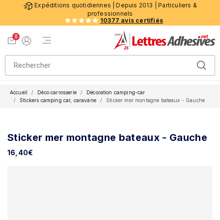
Expéditions quotidiennes | Depuis 2013 | Particuliers &
professionnels
10377 avis certifiés
0
Menu de navigation
Voir mon panier
Mon compte
Accueil
Déco carrosserie
Décoration camping-car
Stickers camping car, caravane
Sticker mer montagne bateaux - Gauche
Sticker mer montagne bateaux - Gauche
16,40
€