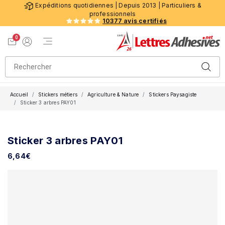
Expéditions quotidiennes | Depuis 2013 | Particuliers &
professionnels
10377 avis certifiés
0
Menu de navigation
Voir mon panier
Mon compte
Accueil
Stickers métiers
Agriculture & Nature
Stickers Paysagiste
Sticker 3 arbres PAY01
Sticker 3 arbres PAY01
6,64
€