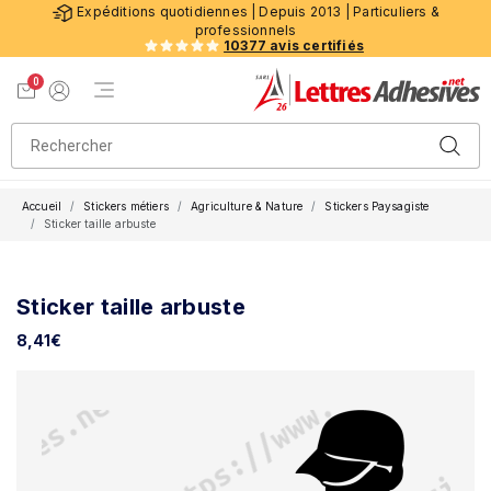
Expéditions quotidiennes | Depuis 2013 | Particuliers &
professionnels
10377 avis certifiés
0
Menu de navigation
Voir mon panier
Mon compte
Accueil
Stickers métiers
Agriculture & Nature
Stickers Paysagiste
Sticker taille arbuste
Sticker taille arbuste
8,41
€