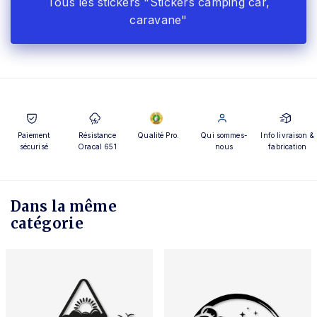
Tous les stickers "Stickers camping car,
caravane"
Paiement
Résistance
Qualité Pro.
Qui sommes-
Info livraison &
sécurisé
Oracal 651
nous
fabrication
Dans la même
catégorie