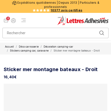
Expéditions quotidiennes | Depuis 2013 | Particuliers &
professionnels
10377 avis certifiés
0
Menu de navigation
Voir mon panier
Mon compte
Accueil
Déco carrosserie
Décoration camping-car
Stickers camping car, caravane
Sticker mer montagne bateaux - Droit
Sticker mer montagne bateaux - Droit
16,40
€