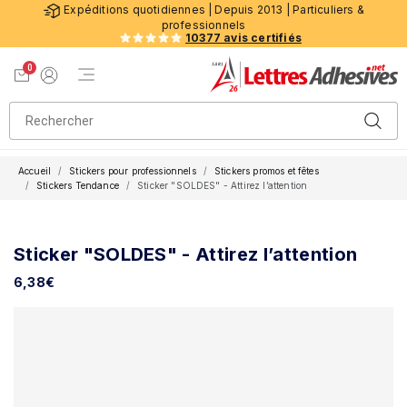
Expéditions quotidiennes | Depuis 2013 | Particuliers &
professionnels
10377 avis certifiés
0
Menu de navigation
Voir mon panier
Mon compte
Accueil
Stickers pour professionnels
Stickers promos et fêtes
Stickers Tendance
Sticker "SOLDES" - Attirez l’attention
Sticker "SOLDES" - Attirez l’attention
6,38
€