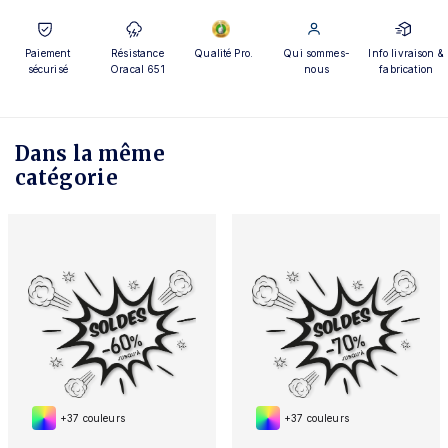
Paiement
Résistance
Qualité Pro.
Qui sommes-
Info livraison &
sécurisé
Oracal 651
nous
fabrication
Dans la même
catégorie
+37 couleurs
+37 couleurs