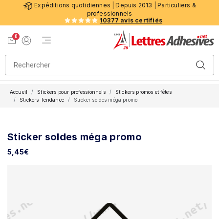
Expéditions quotidiennes | Depuis 2013 | Particuliers &
professionnels
10377 avis certifiés
0
Menu de navigation
Voir mon panier
Mon compte
Accueil
Stickers pour professionnels
Stickers promos et fêtes
Stickers Tendance
Sticker soldes méga promo
Sticker soldes méga promo
5,45
€