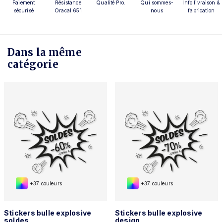
Paiement
Résistance
Qualité Pro.
Qui sommes-
Info livraison &
sécurisé
Oracal 651
nous
fabrication
Dans la même
catégorie
+37 couleurs
+37 couleurs
Stickers bulle explosive
Stickers bulle explosive
soldes
design