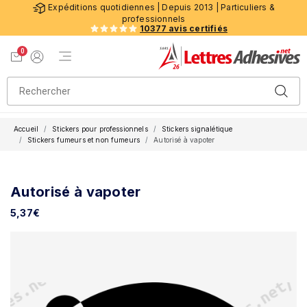
Expéditions quotidiennes | Depuis 2013 | Particuliers &
professionnels
10377 avis certifiés
0
Menu de navigation
Voir mon panier
Mon compte
Accueil
Stickers pour professionnels
Stickers signalétique
Stickers fumeurs et non fumeurs
Autorisé à vapoter
Autorisé à vapoter
5,37
€