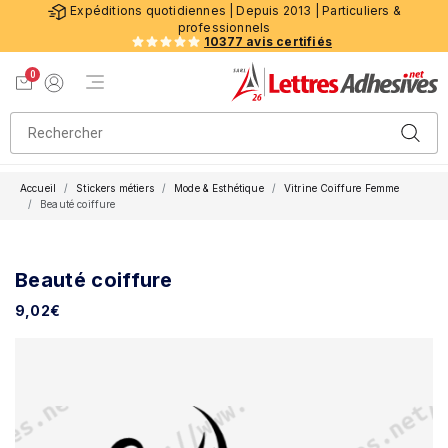
Expéditions quotidiennes | Depuis 2013 | Particuliers &
professionnels
10377 avis certifiés
0
Menu de navigation
Voir mon panier
Mon compte
Accueil
Stickers métiers
Mode & Esthétique
Vitrine Coiffure Femme
Beauté coiffure
Beauté coiffure
9,02
€