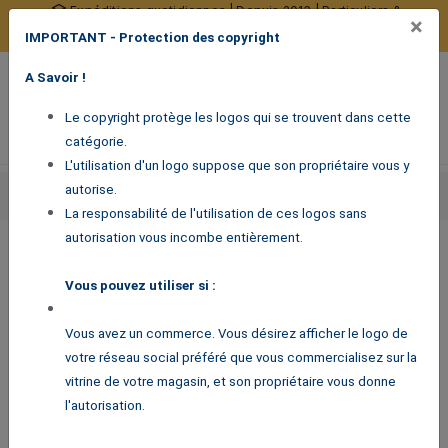
Expéditions quotidiennes | Depuis 2013 | Particuliers &
×
professionnels
IMPORTANT - Protection des copyright
10377 avis certifiés
0
A Savoir !
Menu de navigation
Voir mon panier
Mon compte
Le copyright protège les logos qui se trouvent dans cette
catégorie.
L'utilisation d'un logo suppose que son propriétaire vous y
Accueil
autorise.
Stickers pour professionnels
Stickers signalétique
Stickers réseaux sociaux
Logo Instagram
La responsabilité de l'utilisation de ces logos sans
autorisation vous incombe entièrement.
Logo Instagram
Vous pouvez utiliser si :
2,90
€
Vous avez un commerce. Vous désirez afficher le logo de
votre réseau social préféré que vous commercialisez sur la
vitrine de votre magasin, et son propriétaire vous donne
l'autorisation.