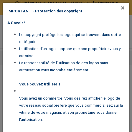
Expéditions quotidiennes | Depuis 2013 | Particuliers &
×
professionnels
IMPORTANT - Protection des copyright
10377 avis certifiés
0
A Savoir !
Menu de navigation
Voir mon panier
Mon compte
Le copyright protège les logos qui se trouvent dans cette
catégorie.
L'utilisation d'un logo suppose que son propriétaire vous y
Accueil
autorise.
Stickers pour professionnels
Stickers signalétique
Stickers réseaux sociaux
Logo Linkedin plein
La responsabilité de l'utilisation de ces logos sans
autorisation vous incombe entièrement.
Logo Linkedin plein
Vous pouvez utiliser si :
2,90
€
Vous avez un commerce. Vous désirez afficher le logo de
votre réseau social préféré que vous commercialisez sur la
vitrine de votre magasin, et son propriétaire vous donne
l'autorisation.