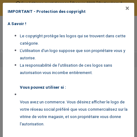
Expéditions quotidiennes | Depuis 2013 | Particuliers &
×
professionnels
IMPORTANT - Protection des copyright
10377 avis certifiés
0
A Savoir !
Menu de navigation
Voir mon panier
Mon compte
Le copyright protège les logos qui se trouvent dans cette
catégorie.
L'utilisation d'un logo suppose que son propriétaire vous y
Accueil
autorise.
Stickers pour professionnels
Stickers signalétique
Stickers réseaux sociaux
Logo Twitter plein
La responsabilité de l'utilisation de ces logos sans
autorisation vous incombe entièrement.
Logo Twitter plein
Vous pouvez utiliser si :
2,90
€
Vous avez un commerce. Vous désirez afficher le logo de
votre réseau social préféré que vous commercialisez sur la
vitrine de votre magasin, et son propriétaire vous donne
l'autorisation.