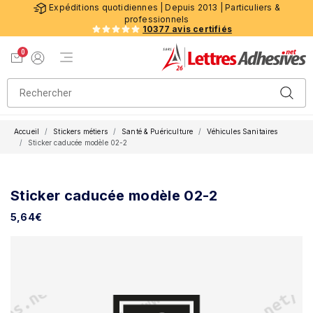
Expéditions quotidiennes | Depuis 2013 | Particuliers &
professionnels
10377 avis certifiés
0
Menu de navigation
Voir mon panier
Mon compte
Accueil
Stickers métiers
Santé & Puériculture
Véhicules Sanitaires
Sticker caducée modèle 02-2
Sticker caducée modèle 02-2
5,64
€