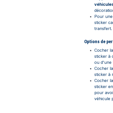
véhicule
décorati
Pour une 
sticker c
transfert.
Options de pe
Cocher l
sticker à 
ou d'une v
Cocher l
sticker à 
Cocher l
sticker e
pour avoi
véhicule 