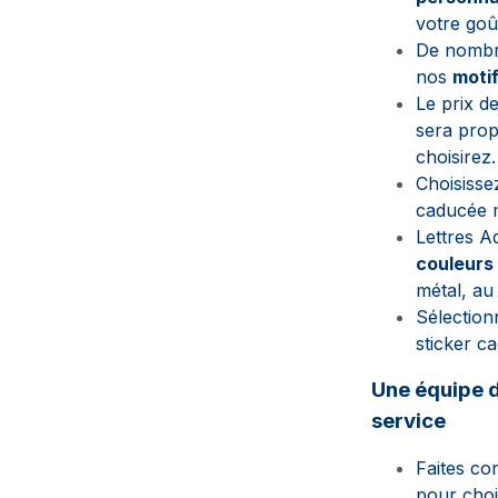
votre goût
De nombre
nos
moti
Le prix d
sera prop
choisirez.
Choisisse
caducée m
Lettres A
couleurs
métal, au
Sélection
sticker c
Une équipe d
service
Faites co
pour choi