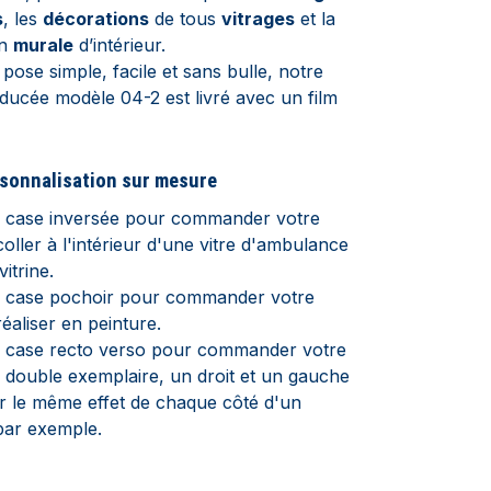
s
, les
décorations
de tous
vitrages
et la
on
murale
d’intérieur.
pose simple, facile et sans bulle, notre
aducée modèle 04-2 est livré avec un film
rsonnalisation sur mesure
a case inversée pour commander votre
coller à l'intérieur d'une vitre d'ambulance
itrine.
a case pochoir pour commander votre
réaliser en peinture.
a case recto verso pour commander votre
n double exemplaire, un droit et un gauche
r le même effet de chaque côté d'un
par exemple.