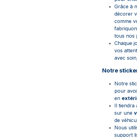
Grâce à n
décorer 
comme vou
fabriquon
tous nos 
Chaque jo
vos atte
avec soin,
Notre sticke
Notre sti
pour avoi
en
extéri
Il tiendra
sur une
v
de véhicu
Nous util
support li