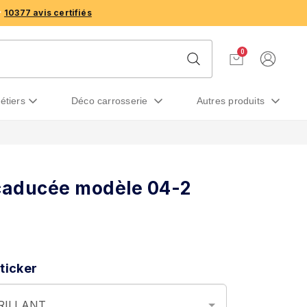
10377 avis certifiés
0
métiers
déco carrosserie
autres produits
 caducée modèle 04-2
ticker
BRILLANT