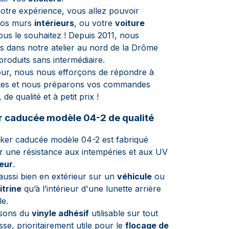
otre expérience, vous allez pouvoir
vos murs
intérieurs
, ou votre
voiture
s le souhaitez ! Depuis 2011, nous
s dans notre atelier au nord de la Drôme
produits sans intermédiaire.
ur, nous nous efforçons de répondre à
ntes et nous préparons vos commandes
 de qualité et à petit prix !
r caducée modèle 04-2 de qualité
cker caducée modèle 04-2 est fabriqué
r une résistance aux intempéries et aux UV
eur
.
 aussi bien en extérieur sur un
véhicule
ou
itrine
qu’à l’intérieur d'une lunette arrière
le.
isons du
vinyle adhésif
utilisable sur tout
sse, prioritairement utile pour le
flocage de