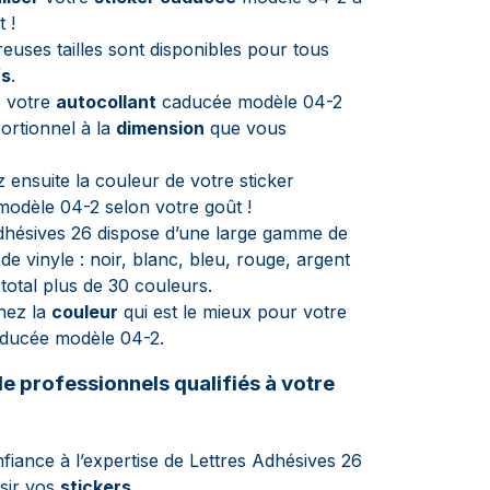
 !
uses tailles sont disponibles pour tous
fs
.
e votre
autocollant
caducée modèle 04-2
ortionnel à la
dimension
que vous
z ensuite la couleur de votre sticker
odèle 04-2 selon votre goût !
dhésives 26 dispose d’une large gamme de
de vinyle : noir, blanc, bleu, rouge, argent
 total plus de 30 couleurs.
nez la
couleur
qui est le mieux pour votre
aducée modèle 04-2.
e professionnels qualifiés à votre
nfiance à l’expertise de Lettres Adhésives 26
sir vos
stickers
.