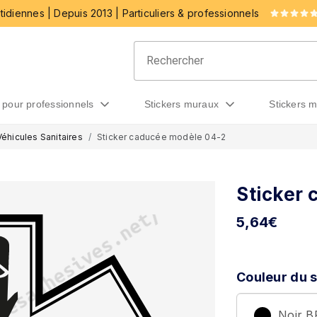
idiennes | Depuis 2013 | Particuliers & professionnels
rs pour professionnels
stickers muraux
stickers 
Véhicules Sanitaires
Sticker caducée modèle 04-2
Sticker
5,64
€
Couleur du s
Noir 