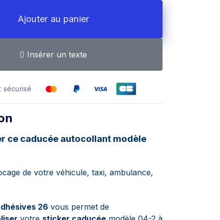
Ajouter au panier
Insérer un texte
 sécurisé
ion
er ce caducée
autocollant
modèle
locage de votre véhicule, taxi, ambulance,
Adhésives 26
vous permet de
liser
votre
sticker caducée
modèle 04-2 à