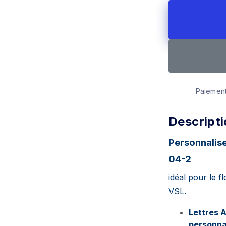
Paiement
Descript
Personnalis
04-2
idéal pour le f
VSL.
Lettres 
personna