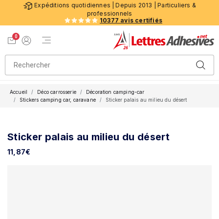
Expéditions quotidiennes | Depuis 2013 | Particuliers &
professionnels
10377 avis certifiés
0
Menu de navigation
Voir mon panier
Mon compte
Accueil
Déco carrosserie
Décoration camping-car
Stickers camping car, caravane
Sticker palais au milieu du désert
Sticker palais au milieu du désert
11,87
€