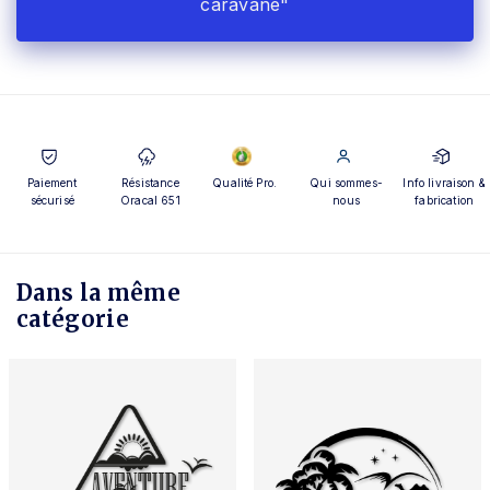
caravane"
Paiement
Résistance
Qualité Pro.
Qui sommes-
Info livraison &
sécurisé
Oracal 651
nous
fabrication
Dans la même
catégorie