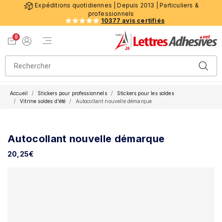
Expéditions quotidiennes | Depuis 2013 | Particuliers &
professionnels
10377 avis certifiés
0
Menu de navigation
Voir mon panier
Mon compte
Accueil
Stickers pour professionnels
Stickers pour les soldes
Vitrine soldes d'été
Autocollant nouvelle démarque
Autocollant nouvelle démarque
20,25
€