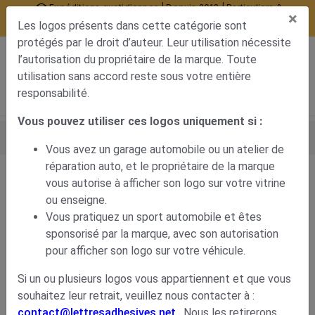
Expéditions quotidiennes | Depuis 2013 | Particuliers &
×
professionnels
Les logos présents dans cette catégorie sont
10377 avis certifiés
protégés par le droit d’auteur. Leur utilisation nécessite
0
l’autorisation du propriétaire de la marque. Toute
Menu de navigation
Voir mon panier
Mon compte
utilisation sans accord reste sous votre entière
responsabilité.
Vous pouvez utiliser ces logos uniquement si :
Accueil
Déco carrosserie
Stickers voiture
Marques de voitures
Logo Jaguar avec écriture
Vous avez un garage automobile ou un atelier de
réparation auto, et le propriétaire de la marque
vous autorise à afficher son logo sur votre vitrine
Logo Jaguar avec écriture
ou enseigne.
Vous pratiquez un sport automobile et êtes
7,11
€
sponsorisé par la marque, avec son autorisation
pour afficher son logo sur votre véhicule.
Si un ou plusieurs logos vous appartiennent et que vous
souhaitez leur retrait, veuillez nous contacter à :
contact@lettresadhesives.net
. Nous les retirerons