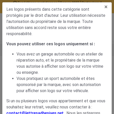
Expéditions quotidiennes | Depuis 2013 | Particuliers &
×
professionnels
Les logos présents dans cette catégorie sont
10377 avis certifiés
protégés par le droit d’auteur. Leur utilisation nécessite
0
l’autorisation du propriétaire de la marque. Toute
Menu de navigation
Voir mon panier
Mon compte
utilisation sans accord reste sous votre entière
responsabilité.
Vous pouvez utiliser ces logos uniquement si :
Accueil
Déco carrosserie
Stickers voiture
Marques de voitures
Logo Peugeot lion
Vous avez un garage automobile ou un atelier de
réparation auto, et le propriétaire de la marque
vous autorise à afficher son logo sur votre vitrine
Logo Peugeot lion
ou enseigne.
Vous pratiquez un sport automobile et êtes
5,70
€
sponsorisé par la marque, avec son autorisation
pour afficher son logo sur votre véhicule.
Si un ou plusieurs logos vous appartiennent et que vous
souhaitez leur retrait, veuillez nous contacter à :
contact@lettresadhesives.net
. Nous les retirerons