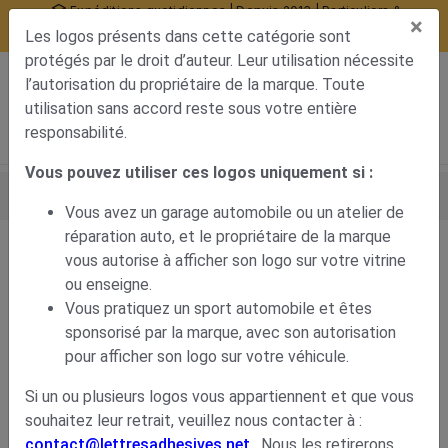
Expéditions quotidiennes | Depuis 2013 | Particuliers &
×
professionnels
Les logos présents dans cette catégorie sont
10377 avis certifiés
protégés par le droit d’auteur. Leur utilisation nécessite
0
l’autorisation du propriétaire de la marque. Toute
Menu de navigation
Voir mon panier
Mon compte
utilisation sans accord reste sous votre entière
responsabilité.
Vous pouvez utiliser ces logos uniquement si :
Accueil
Déco carrosserie
Stickers voiture
Marques de voitures
Logo Citroën c3 pluriel
Vous avez un garage automobile ou un atelier de
réparation auto, et le propriétaire de la marque
vous autorise à afficher son logo sur votre vitrine
Logo Citroën c3 pluriel
ou enseigne.
Vous pratiquez un sport automobile et êtes
8,49
€
sponsorisé par la marque, avec son autorisation
pour afficher son logo sur votre véhicule.
Si un ou plusieurs logos vous appartiennent et que vous
souhaitez leur retrait, veuillez nous contacter à :
contact@lettresadhesives.net
. Nous les retirerons