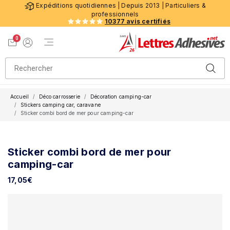
Expéditions quotidiennes | Depuis 2013 | Particuliers &
professionnels
10377 avis certifiés
0
Menu de navigation
Voir mon panier
Mon compte
Accueil
Déco carrosserie
Décoration camping-car
Stickers camping car, caravane
Sticker combi bord de mer pour camping-car
Sticker combi bord de mer pour
camping-car
17,05
€