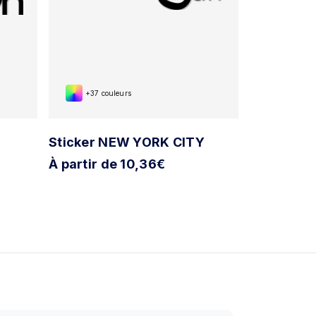
+37 couleurs
+37 cou
Sticker NEW YORK CITY
Sticker O
À partir de 10,36€
À partir d