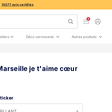
10377 avis certifiés
0
métiers
déco carrosserie
autres produits
Marseille je t'aime cœur
ticker
BRILLANT