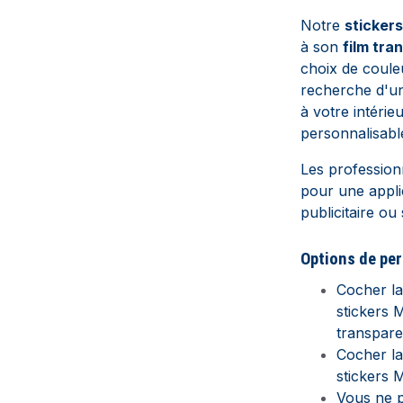
Notre
stickers
à son
film tra
choix de coule
recherche d'un
à votre intérie
personnalisabl
Les professionn
pour une appli
publicitaire ou
Options de pe
Cocher l
stickers M
transpare
Cocher l
stickers M
Vous ne p