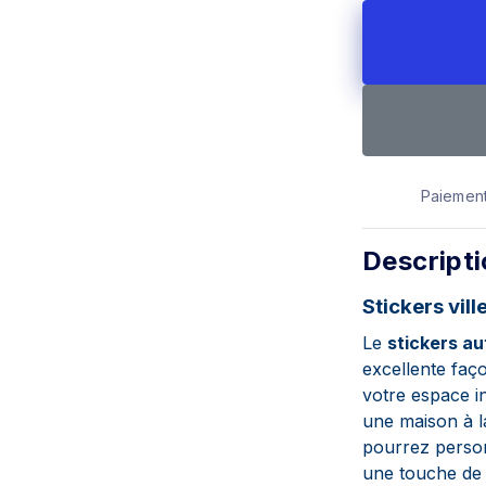
Paiement
Descript
Stickers vill
Le
stickers au
excellente faç
votre espace i
une maison à l
pourrez person
une touche de 