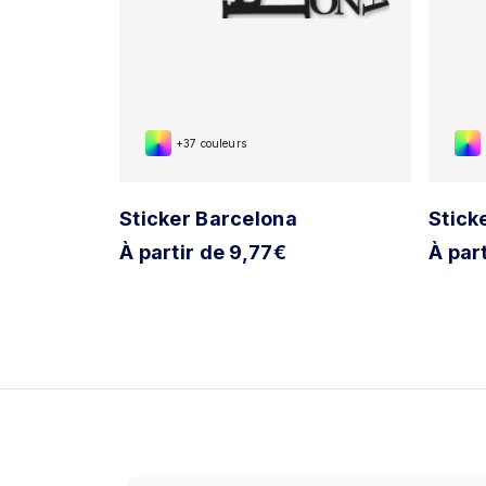
+37 couleurs
e t'aime
Sticker Barcelona
Stick
À partir de 9,77€
À par