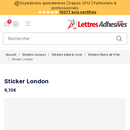
Expéditions quotidiennes | Depuis 2013 | Particuliers &
professionnels
10377 avis certifiés
0
Menu de navigation
Voir mon panier
Mon compte
Accueil
Stickers muraux
Stickers pièce à vivre
Stickers Noms de Ville
Sticker London
Sticker London
9,10
€