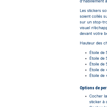
d'habillement 
Les stickers so
soient collés s
sur un stop-tro
visuel n’échap
devant votre b
Hauteur des chi
Étoile de
Étoile de
Étoile de
Étoile de
Étoile de
Options de pe
Cocher l
sticker à 