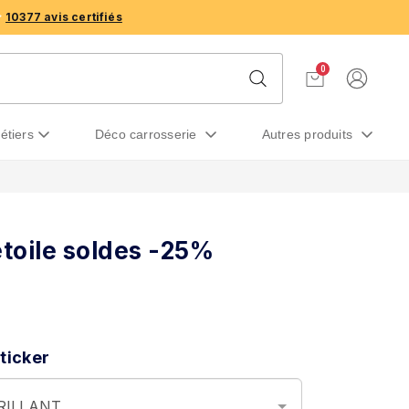
10377 avis certifiés
0
métiers
déco carrosserie
autres produits
étoile soldes -25%
ticker
BRILLANT