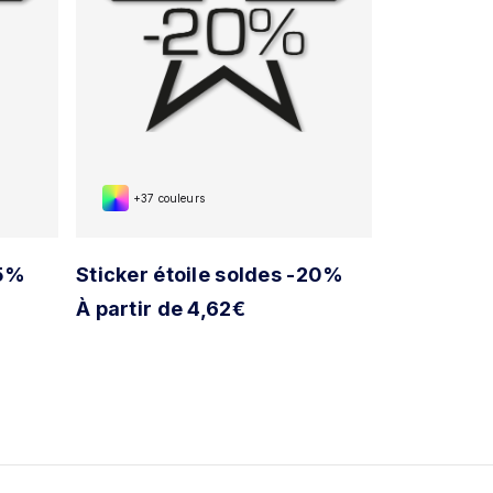
+37 couleurs
+37 cou
15%
Sticker étoile soldes -20%
Sticker ét
À partir de 4,62€
À partir d