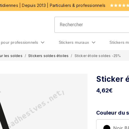
idiennes | Depuis 2013 | Particuliers & professionnels
rs pour professionnels
stickers muraux
stickers 
ur les soldes
Stickers soldes étoiles
Sticker étoile soldes -25%
Sticker 
4,62
€
Couleur du s
Noir 