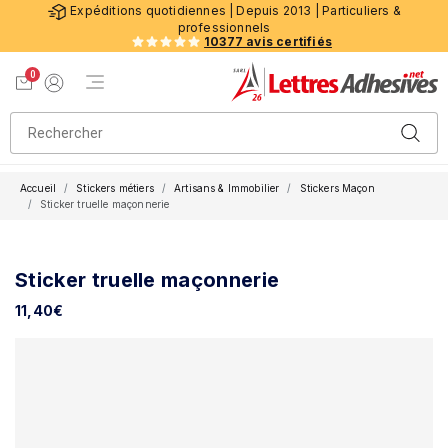
Expéditions quotidiennes | Depuis 2013 | Particuliers &
professionnels
10377 avis certifiés
0
Menu de navigation
Voir mon panier
Mon compte
Accueil
Stickers métiers
Artisans & Immobilier
Stickers Maçon
Sticker truelle maçonnerie
Sticker truelle maçonnerie
11,40
€